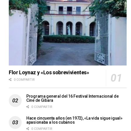
Flor Loynaz y «Los sobrevivientes»
0 COMPARTIR
Programa general del 16 Festival Internacional de
Cine de Gibara
0 COMPARTIR
Hace cincuenta años (en 1972), «La vida sigue igual»
apasionaba a los cubanos
0 COMPARTIR