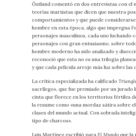
Östlund comentó en dos entrevistas con el
teorías marxistas que dicen que nuestra posi
comportamiento» y que puede considerarse «l
hombre en esta época, algo que impregna
F
personajes masculinos, cada uno luchando co
personajes con gran entusiasmo, sobre todo
hombre moderno ha sido analizado y disecc
reconoció que esta no es una trilogía planea
y que cada película arroje más luz sobre las 
La crítica especializada ha calificado
Triangl
sacrílego», que fue premiado por un jurado l
cinta que florece en los territorios fértiles
la resume como «una mordaz sátira sobre el c
clases del mundo actual. Con sobrada intelig
tipo de charcos».
Luis Martínez escribió para
El Mundo
que la 