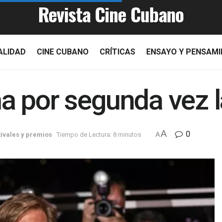
Revista Cine Cubano
ALIDAD
CINE CUBANO
CRÍTICAS
ENSAYO Y PENSAM
a por segunda vez 
A
0
tivales y premios
Tiempo de Lectura: 8 minutos
A