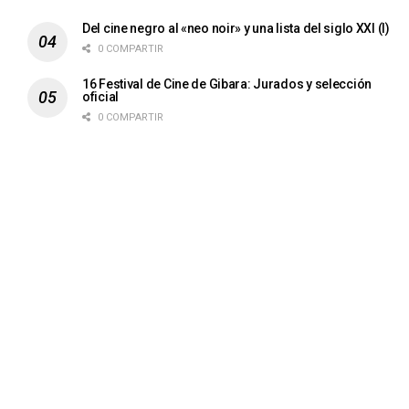
Del cine negro al «neo noir» y una lista del siglo XXI (I)
0 COMPARTIR
16 Festival de Cine de Gibara: Jurados y selección
oficial
0 COMPARTIR