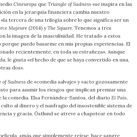
 medio
Cineuropa
que
Triangle of Sadness
«se inspira en las
ción en la jerarquía financiera cambia nuestro
a tercera de una trilogía sobre lo que significa ser un
orce Majeure
(2014) y
The Square
. Tenemos a tres
n la imagen de la masculinidad. He tratado a estos
 porque puedo basarme en mis propias experiencias. El
ionado recientemente, en toda su extrañeza». Aunque
da, le gusta «el hecho de que se haya convertido en una,
otras dos».
e of Sadness
de «comedia salvaje» y «acto gozosamente
isto para asumir los riesgos que implican premiar una
 de la comedia. Elsa Fernández-Santos, del diario
El País
,
ulto al dinero y el naufragio del insostenible sistema de
encia y gracia, Östlund se atreve a chapotear en todo
película, «más que simplemente reírse, hace sangre