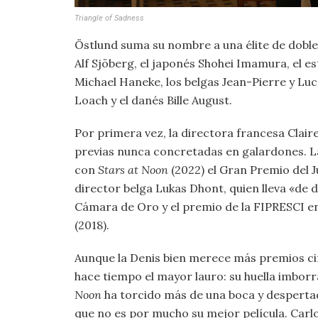
Triangle of Sadness
Östlund suma su nombre a una élite de doble
Alf Sjöberg, el japonés Shohei Imamura, el e
Michael Haneke, los belgas Jean-Pierre y Luc
Loach y el danés Bille August.
Por primera vez, la directora francesa Clair
previas nunca concretadas en galardones. L
con
Stars at Noon
(2022) el Gran Premio del 
director belga Lukas Dhont, quien lleva «de d
Cámara de Oro y el premio de la FIPRESCI e
(2018).
Aunque la Denis bien merece más premios c
hace tiempo el mayor lauro: su huella imborra
Noon
ha torcido más de una boca y despertad
que no es por mucho su mejor película. Carlo