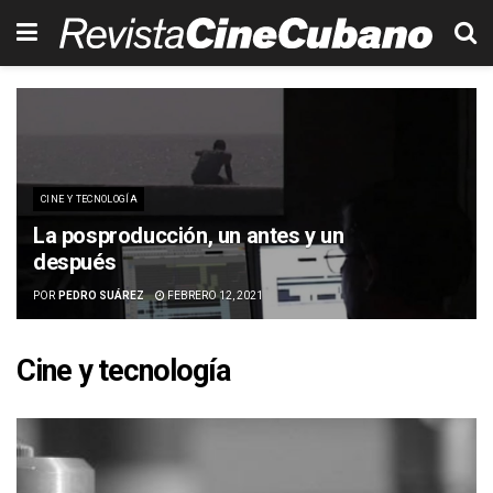
CINE Y TECNOLOGÍA
La posproducción, un antes y un
después
POR
PEDRO SUÁREZ
FEBRERO 12, 2021
Cine y tecnología