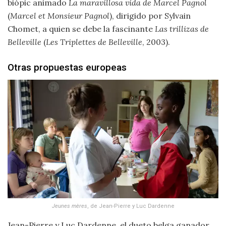
biópic animado
La maravillosa vida de Marcel Pagnol
(
Marcel et Monsieur Pagnol
), dirigido por Sylvain
Chomet, a quien se debe la fascinante
Las trillizas de
Belleville
(
Les Triplettes de Belleville
, 2003).
Otras propuestas europeas
Jeunes mères
, de Jean-Pierre y Luc Dardenne
Jean-Pierre y Luc Dardenne, el dueto belga ganador