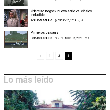
«Narciso negro»: nueva serie vs. clásico
ineludible
POR
JOEL DEL RÍO
ENERO 20, 2021
0
Primeros paisajes
POR
JOEL DEL RÍO
NOVIEMBRE 16, 2020
0
1
2
3
Lo más leído