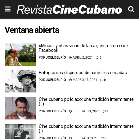
Ventana abierta
«Minari» y «Las viñas de la ira», en mi muro de
Facebook
POR
JOEL DEL RÍO
ABRIL 2, 2021
0
Fotogramas dispersos de hace tres décadas…
POR
JOEL DEL RÍO
MARZO 17, 2021
0
Cine cubano policiaco: una tradición intermitente
(II)
POR
JOEL DEL RÍO
FEBRERO 18, 2021
0
Cine cubano policiaco: una tradición intermitente
(I)
POR
JOEL DEL RÍO
FEBRERO 3, 2021
0