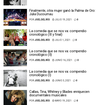
Finalmente, otra mujer ganó la Palma de Oro:
Julia Ducournau
POR
JOEL DEL RÍO
JULIO 19, 2021
0
La comedia que se nos va: compendio
cronológico (III y final)
POR
JOEL DEL RÍO
JULIO 1, 2021
0
La comedia que se nos va: compendio
cronológico (II)
POR
JOEL DEL RÍO
JUNIO 16, 2021
0
La comedia que se nos va: compendio
cronológico (I)
POR
JOEL DEL RÍO
JUNIO 3, 2021
0
Callas, Tina, Whitney y Blades enriquecen
documentales musicales
POR
JOEL DEL RÍO
MAYO 19, 2021
0