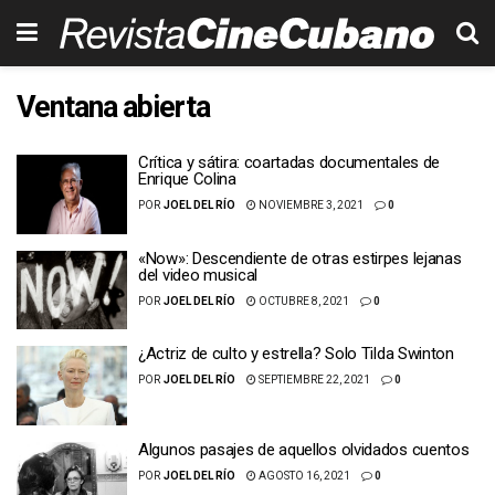
Ventana abierta
Crítica y sátira: coartadas documentales de
Enrique Colina
POR
JOEL DEL RÍO
NOVIEMBRE 3, 2021
0
«Now»: Descendiente de otras estirpes lejanas
del video musical
POR
JOEL DEL RÍO
OCTUBRE 8, 2021
0
¿Actriz de culto y estrella? Solo Tilda Swinton
POR
JOEL DEL RÍO
SEPTIEMBRE 22, 2021
0
Algunos pasajes de aquellos olvidados cuentos
POR
JOEL DEL RÍO
AGOSTO 16, 2021
0