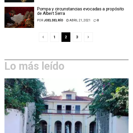
Pompa y circunstancias evocadas a propósito
de Albert Serra
POR
JOEL DEL RÍO
ABRIL 21, 2021
0
1
2
3
Lo más leído