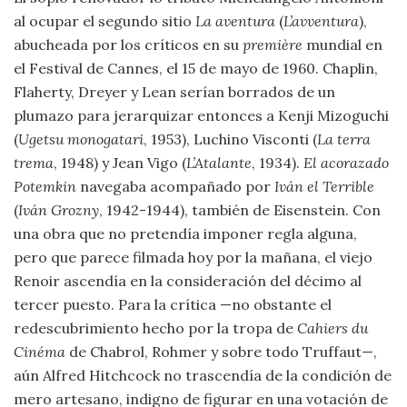
al ocupar el segundo sitio
La aventura
(
L’avventura
),
abucheada por los críticos en su
première
mundial en
el Festival de Cannes, el 15 de mayo de 1960. Chaplin,
Flaherty, Dreyer y Lean serían borrados de un
plumazo para jerarquizar entonces a Kenji Mizoguchi
(
Ugetsu monogatari
, 1953), Luchino Visconti (
La terra
trema
, 1948) y Jean Vigo (
L’Atalante
, 1934).
El acorazado
Potemkin
navegaba acompañado por
Iván el Terrible
(
Iván Grozny
, 1942-1944), también de Eisenstein. Con
una obra que no pretendía imponer regla alguna,
pero que parece filmada hoy por la mañana, el viejo
Renoir ascendía en la consideración del décimo al
tercer puesto. Para la crítica —no obstante el
redescubrimiento hecho por la tropa de
Cahiers du
Cinéma
de Chabrol, Rohmer y sobre todo Truffaut—,
aún Alfred Hitchcock no trascendía de la condición de
mero artesano, indigno de figurar en una votación de