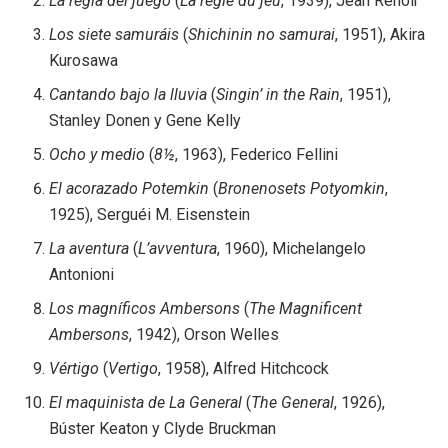
La regla del juego
(
La règle du jeu
, 1939), Jean Renoir
Los siete samuráis
(
Shichinin no samurai
, 1951), Akira
Kurosawa
Cantando bajo la lluvia
(
Singin’ in the Rain
, 1951),
Stanley Donen y Gene Kelly
Ocho y medio
(
8½
, 1963), Federico Fellini
El acorazado Potemkin
(
Bronenosets Potyomkin
,
1925), Serguéi M. Eisenstein
La aventura
(
L’avventura
, 1960), Michelangelo
Antonioni
Los magníficos Ambersons
(
The Magnificent
Ambersons
, 1942), Orson Welles
Vértigo
(
Vertigo
, 1958), Alfred Hitchcock
El maquinista de La General
(
The General
, 1926),
Búster Keaton y Clyde Bruckman