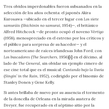
Tres olvidos imperdonables fueron subsanados en la
selección de los años ochenta: el japonés Akira
Kurosawa —ubicado en el tercer lugar con
Los siete
samuráis
(
Shichinin no samurai
, 1954)—, el británico
Alfred Hitchcock —de pronto ocupó el noveno
Vértigo
(1958), menospreciado en el estreno por los críticos y
el público para sorpresa de su hacedor— y el
norteamericano de raíces irlandesas John Ford, con
Los buscadores
(
The Searchers
, 1956)
[i]
en el décimo, al
lado de
The General
, sin olvidar un ejemplo cimero de
ese cine total que es el musical:
Cantando bajo la lluvia
(
Singin’ in the Rain
, 1952), codirigido por el binomio de
Stanley Donen y Gene Kelly.
Si antes brillaba de nuevo por su ausencia el tormento
de la doncella de Orleans en la mirada austera de
Dreyer, fue recuperado en el séptimo sitio por la