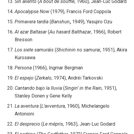
Sin
aliento
(
A bout de souffle
, 1960), Jean-Luc Godard
Apocalypse Now
(1979), Francis Ford Coppola
Primavera tardía
(
Banshun
,
1949), Yasujiro Ozu
Al azar Baltasar
(
Au hasard Balthazar
, 1966), Robert
Bresson
Los siete samuráis
(
Shichinin no samurai
, 1951), Akira
Kurosawa
Persona
(1966), Ingmar Bergman
El espejo
(
Zerkalo
, 1974), Andréi Tarkovski
Cantando bajo la lluvia
(
Singin’ in the Rain
, 1951),
Stanley Donen y Gene Kelly
La aventura
(
L’avventura
, 1960), Michelangelo
Antonioni
El desprecio
(
Le mépris
, 1963), Jean-Luc Godard