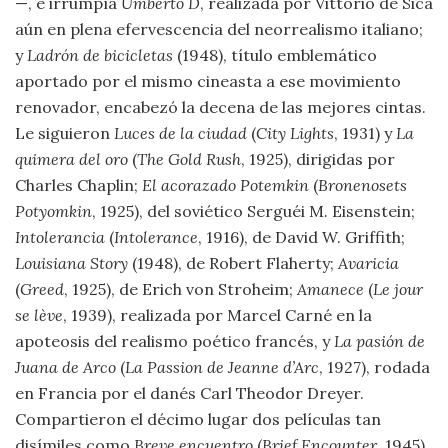
—, e irrumpía
Umberto D
, realizada por Vittorio de Sica
aún en plena efervescencia del neorrealismo italiano;
y
Ladrón de bicicletas
(1948), título emblemático
aportado por el mismo cineasta a ese movimiento
renovador, encabezó la decena de las mejores cintas.
Le siguieron
Luces de la ciudad
(
City Lights
, 1931) y
La
quimera del oro
(
The Gold Rush
, 1925), dirigidas por
Charles Chaplin;
El acorazado Potemkin
(
Bronenosets
Potyomkin
, 1925), del soviético Serguéi M. Eisenstein;
Intolerancia
(
Intolerance
, 1916), de David W. Griffith;
Louisiana Story
(1948), de Robert Flaherty;
Avaricia
(
Greed
, 1925), de Erich von Stroheim;
Amanece
(
Le jour
se lève
, 1939), realizada por Marcel Carné en la
apoteosis del realismo poético francés, y
La pasión de
Juana de Arco
(
La Passion de Jeanne
d’Arc
, 1927), rodada
en Francia por el danés Carl Theodor Dreyer.
Compartieron el décimo lugar dos películas tan
disímiles como
Breve encuentro
(
Brief Encounter
, 1945),