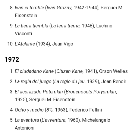
Iván el terrible
(
Iván Grozny
, 1942-1944), Serguéi M.
Eisenstein
La tierra tiembla
(
La terra trema
, 1948), Luchino
Visconti
L’Atalante
(1934), Jean Vigo
1972
El ciudadano Kane
(
Citizen Kane
, 1941), Orson Welles
La regla del juego
(
La règle du jeu
, 1939), Jean Renoir
El acorazado Potemkin
(
Bronenosets Potyomkin
,
1925), Serguéi M. Eisenstein
Ocho y medio
(
8½
, 1963), Federico Fellini
La aventura
(
L’avventura
, 1960), Michelangelo
Antonioni