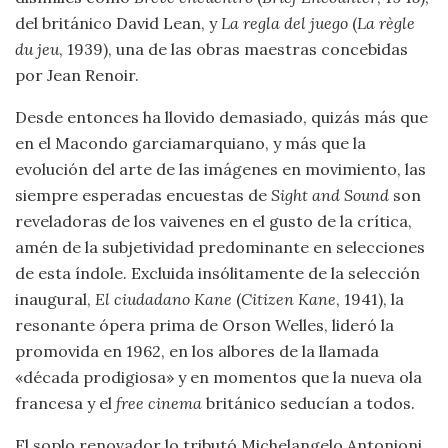
del británico David Lean, y
La regla del juego
(
La règle
du jeu
, 1939), una de las obras maestras concebidas
por Jean Renoir.
Desde entonces ha llovido demasiado, quizás más que
en el Macondo garciamarquiano, y más que la
evolución del arte de las imágenes en movimiento, las
siempre esperadas encuestas de
Sight and Sound
son
reveladoras de los vaivenes en el gusto de la crítica,
amén de la subjetividad predominante en selecciones
de esta índole. Excluida insólitamente de la selección
inaugural,
El ciudadano Kane
(
Citizen Kane
, 1941), la
resonante ópera prima de Orson Welles, lideró la
promovida en 1962, en los albores de la llamada
«década prodigiosa» y en momentos que la nueva ola
francesa y el
free cinema
británico seducían a todos.
El soplo renovador lo tributó Michelangelo Antonioni