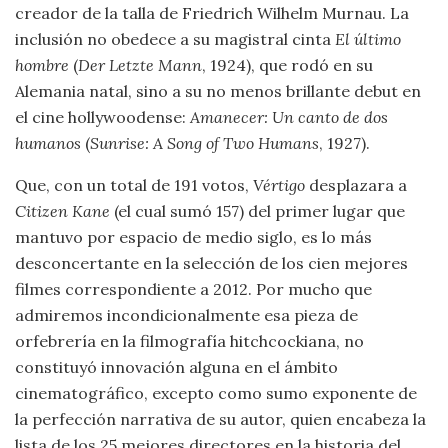
creador de la talla de Friedrich Wilhelm Murnau. La
inclusión no obedece a su magistral cinta
El último
hombre
(
Der Letzte
Mann
, 1924), que rodó en su
Alemania natal, sino a su no menos brillante debut en
el cine hollywoodense:
Amanecer: Un canto de dos
humanos
(
Sunrise: A Song of Two Humans
, 1927).
Que, con un total de 191 votos,
Vértigo
desplazara a
Citizen Kane
(el cual sumó 157) del primer lugar que
mantuvo por espacio de medio siglo, es lo más
desconcertante en la selección de los cien mejores
filmes correspondiente a 2012. Por mucho que
admiremos incondicionalmente esa pieza de
orfebrería en la filmografía hitchcockiana, no
constituyó innovación alguna en el ámbito
cinematográfico, excepto como sumo exponente de
la perfección narrativa de su autor, quien encabeza la
lista de los 25 mejores directores en la historia del