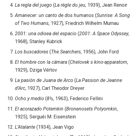
La regla del juego
(
La règle du jeu
, 1939), Jean Renoir
Amanecer: un canto de dos humanos
(
Sunrise: A Song
of Two Humans
, 1927), Friedrich Wilhelm Murnau
2001: una odisea del espacio
(
2001: A Space Odyssey
,
1968), Stanley Kubrick
Los buscadores
(
The Searchers
, 1956), John Ford
El hombre con la cámara
(
Chelovek s kino-apparatom
,
1929), Dziga Vértov
La pasión de Juana de Arco
(
La Passion de Jeanne
d’Arc
, 1927), Carl Theodor Dreyer
Ocho y medio
(
8½
, 1963), Federico Fellini
El acorazado Potemkin
(
Bronenosets Potyomkin
,
1925), Serguéi M. Eisenstein
L’Atalante
(1934), Jean Vigo