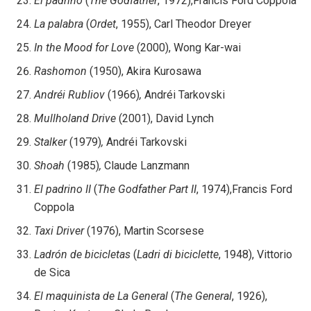
El padrino
(
The Godfather
, 1972),Francis Ford Coppola
La palabra
(
Ordet
, 1955), Carl Theodor Dreyer
In the Mood for Love
(2000), Wong Kar-wai
Rashomon
(1950), Akira Kurosawa
Andréi Rubliov
(1966)
,
Andréi Tarkovski
Mullholand Drive
(2001), David Lynch
Stalker
(1979)
,
Andréi Tarkovski
Shoah
(1985)
,
Claude Lanzmann
El padrino II
(
The Godfather Part II
, 1974),Francis Ford
Coppola
Taxi Driver
(1976), Martin Scorsese
Ladrón de bicicletas
(
Ladri di biciclette
, 1948), Vittorio
de Sica
El maquinista de La General
(
The General
, 1926),