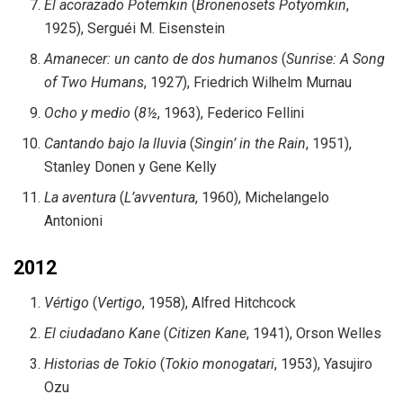
El acorazado Potemkin
(
Bronenosets Potyomkin
,
1925), Serguéi M. Eisenstein
Amanecer: un canto de dos humanos
(
Sunrise: A Song
of Two Humans
, 1927), Friedrich Wilhelm Murnau
Ocho y medio
(
8½
, 1963), Federico Fellini
Cantando bajo la lluvia
(
Singin’ in the Rain
, 1951),
Stanley Donen y Gene Kelly
La aventura
(
L’avventura
, 1960), Michelangelo
Antonioni
2012
Vértigo
(
Vertigo
, 1958), Alfred Hitchcock
El ciudadano Kane
(
Citizen Kane
, 1941), Orson Welles
Historias de Tokio
(
Tokio monogatari
, 1953), Yasujiro
Ozu