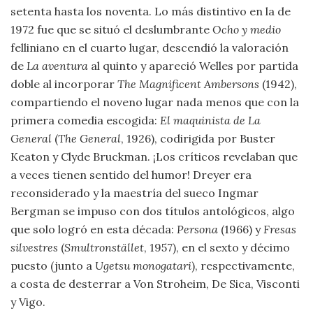
setenta hasta los noventa. Lo más distintivo en la de
1972 fue que se situó el deslumbrante
Ocho y medio
felliniano en el cuarto lugar, descendió la valoración
de
La aventura
al quinto y apareció Welles por partida
doble al incorporar
The Magnificent Ambersons
(1942),
compartiendo el noveno lugar nada menos que con la
primera comedia escogida:
El maquinista de La
General
(
The General
, 1926), codirigida por Buster
Keaton y Clyde Bruckman. ¡Los críticos revelaban que
a veces tienen sentido del humor! Dreyer era
reconsiderado y la maestría del sueco Ingmar
Bergman se impuso con dos títulos antológicos, algo
que solo logró en esta década:
Persona
(1966) y
Fresas
silvestres
(
Smultronstället
, 1957), en el sexto y décimo
puesto (junto a
Ugetsu monogatari
), respectivamente,
a costa de desterrar a Von Stroheim, De Sica, Visconti
y Vigo.