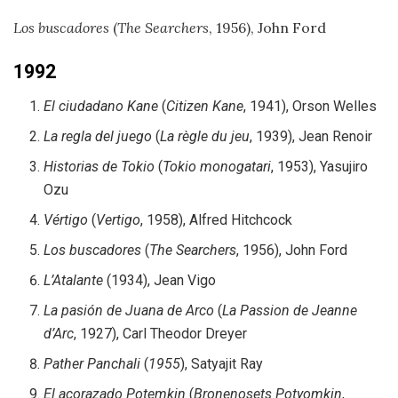
Los buscadores
(
The Searchers
, 1956), John Ford
1992
El ciudadano Kane
(
Citizen Kane
, 1941), Orson Welles
La regla del juego
(
La règle du jeu
, 1939), Jean Renoir
Historias de Tokio
(
Tokio monogatari
, 1953), Yasujiro
Ozu
Vértigo
(
Vertigo
, 1958), Alfred Hitchcock
Los buscadores
(
The Searchers
, 1956), John Ford
L’Atalante
(1934), Jean Vigo
La pasión de Juana de Arco
(
La Passion de Jeanne
d’Arc
, 1927), Carl Theodor Dreyer
Pather Panchali
(
1955
), Satyajit Ray
El acorazado Potemkin
(
Bronenosets Potyomkin
,