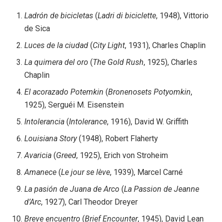
Ladrón de bicicletas
(
Ladri di biciclette
, 1948), Vittorio
de Sica
Luces de la ciudad
(
City Light
, 1931), Charles Chaplin
La quimera del oro
(
The
Gold Rush
, 1925), Charles
Chaplin
El acorazado Potemkin
(
Bronenosets Potyomkin
,
1925), Serguéi M. Eisenstein
Intolerancia
(
Intolerance
, 1916), David W. Griffith
Louisiana Story
(1948), Robert Flaherty
Avaricia
(
Greed
, 1925), Erich von Stroheim
Amanece
(
Le jour se lève
, 1939), Marcel Carné
La pasión de Juana de Arco
(
La Passion de Jeanne
d’Arc
, 1927), Carl Theodor Dreyer
Breve encuentro
(
Brief Encounter
, 1945), David Lean