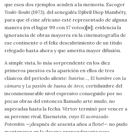
que esos dos ejemplos acuden a la memoria. Escoger
Touki-Bouki
(1973), del senegalés Djibril Diop Mambéty,
para que el cine africano esté representado de alguna
manera (en el lugar 99 con 17 votos)
[iv]
, evidencia la
ignorancia de obras mayores en la cinematografía de
ese continente o el feliz descubrimiento de un título
relegado hasta ahora y que amerita mayor difusión.
A simple vista, lo más sorprendente en los diez
primeros puestos es la aparición en ellos de tres
clásicos del período silente:
Sunrise
…,
El hombre con la
cámara
y
La pasión de Juana de Arco
, certidumbre del
inconmensurable nivel expresivo conseguido por no
pocas obras del entonces llamado arte mudo, no
superadas hasta la fecha. Vértov terminó por vencer a
su perenne rival, Eisenstein, cuyo
El acorazado
Potemkin
—¡después de sesenta años a flote!— no pudo
mantenerse en la decena preponderante para