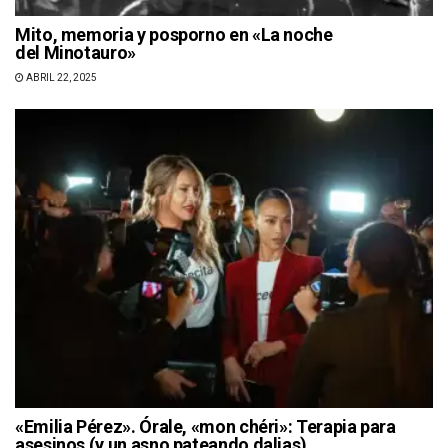
Mito, memoria y posporno en «La noche
del Minotauro»
ABRIL 22, 2025
«Emilia Pérez». Órale, «mon chéri»: Terapia para
asesinos (y un asno pateando dalias)