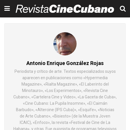
Antonio Enrique González Rojas
Periodista y crítico de arte. Textos especializados suyos
aparecen en publicaciones como «Hypermedia
Magazine», «Rialta Magazine», «El Laberinto del
Minotauro», «Los Experimentos», «Revista Cine
Cubano», «Cartelera Cine y Video», «La Gaceta de Cuba»,
«Cine Cubano: La Pupila Insomne», «El Caimán
Barbudo», «Altercine (IPS Cuba)», «Esquife», «Noticias
de Arte Cubano», «Bisiesto» (de la Muestra Joven
ICAIC), «Enfoco», la revista «Festival de Cine de La
Habana», y otras. Fue guionista de programas televisivos