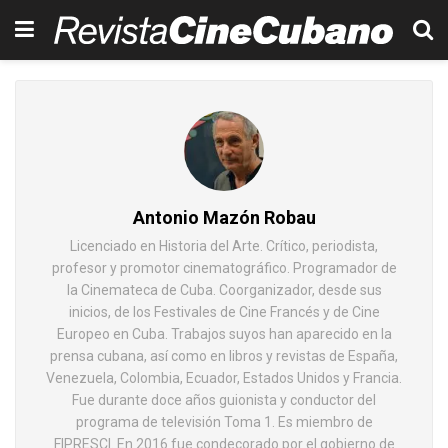
Antonio Mazón Robau
Licenciado en Historia del Arte. Crítico, periodista,
profesor y promotor cinematográfico. Programador de
la Cinemateca de Cuba. Coorganizador, desde sus
inicios, de los Festivales de Cine Francés y de Cine
Europeo en Cuba. Trabajos suyos han aparecido en la
prensa cubana, así como en libros y revistas de España,
Venezuela, Colombia, Ecuador, Estados Unidos y Francia.
Fue durante doce años guionista y conductor del
programa de televisión Toma 1. Es miembro de
FIPRESCI. En 2016 fue condecorado por el gobierno de