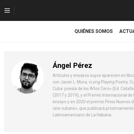
QUIÉNES SOMOS
ACTU
Ángel Pérez
Artículos y ensayos suyos aparecen en libro
con Javier L. Mora, «Long Playing Poetry. 
Cuba: poesía de los Años Cero» (Ed. Catafix
(2017 y 2019), y el Premio Internacional d
ensayo y en 2020 el premio Pinos Nuevos de 
cine cubano», que publicará próximamente l
Latinoamericano de La Habana.