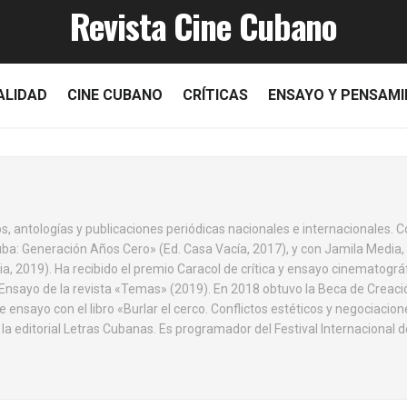
Revista Cine Cubano
ALIDAD
CINE CUBANO
CRÍTICAS
ENSAYO Y PENSAM
s, antologías y publicaciones periódicas nacionales e internacionales. 
Cuba: Generación Años Cero» (Ed. Casa Vacía, 2017), y con Jamila Media,
ia, 2019). Ha recibido el premio Caracol de crítica y ensayo cinematogr
e Ensayo de la revista «Temas» (2019). En 2018 obtuvo la Beca de Creac
ensayo con el libro «Burlar el cerco. Conflictos estéticos y negociacione
a editorial Letras Cubanas. Es programador del Festival Internacional 