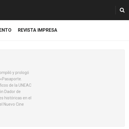
IENTO
REVISTA IMPRESA
Compiló y prologó
 «Pasaporte.
áficos de la UNEAC
ión Dador de
s históricas en el
del Nuevo Cine